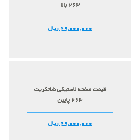
263 بالا
69,000,000 ریال
قیمت صفحه لاستیکی شاتکریت
263 پایین
69,000,000 ریال